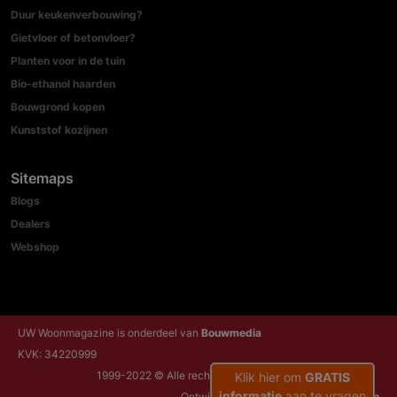
Duur keukenverbouwing?
Gietvloer of betonvloer?
Planten voor in de tuin
Bio-ethanol haarden
Bouwgrond kopen
Kunststof kozijnen
Sitemaps
Blogs
Dealers
Webshop
UW Woonmagazine is onderdeel van
Bouwmedia
KVK: 34220999
1999-2022 © Alle rechten voorbehouden
Klik hier om
GRATIS
informatie
aan te vragen
Ontwikkeld door:
NRG Internetdiensten