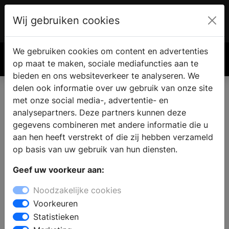
Wij gebruiken cookies
Account
€ 0.00
We gebruiken cookies om content en advertenties
Zoek
op maat te maken, sociale mediafuncties aan te
bieden en ons websiteverkeer te analyseren. We
delen ook informatie over uw gebruik van onze site
met onze social media-, advertentie- en
Sitemap Webshop Artikelen
analysepartners. Deze partners kunnen deze
gegevens combineren met andere informatie die u
aan hen heeft verstrekt of die zij hebben verzameld
Hieronder vind je een overzicht van alle webshop
op basis van uw gebruik van hun diensten.
artikelen op de website. Deze pagina dient
voornamelijk als sitemap, zodat je gemakkelijk toegang
Geef uw voorkeur aan:
hebt tot alle locaties en informatie die je zoekt.
Noodzakelijke cookies
UW haard magazine
Voorkeuren
UW badkamer magazine
Statistieken
UW vloer magazine