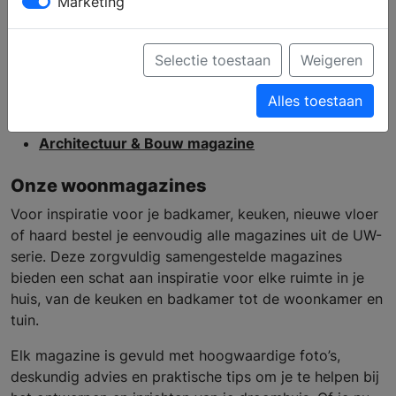
Marketing
Bestel 4 Woonmagazines Actie
UW keuken magazine
Boekstandaard hout
Selectie toestaan
Weigeren
4 UW magazines + UW woonboek (6e editie)
UW Woonboek - editie 8
Alles toestaan
Casco magazine nr. 15
Architectuur & Bouw magazine
Onze woonmagazines
Voor inspiratie voor je badkamer, keuken, nieuwe vloer
of haard bestel je eenvoudig alle magazines uit de UW-
serie. Deze zorgvuldig samengestelde magazines
bieden een schat aan inspiratie voor elke ruimte in je
huis, van de keuken en badkamer tot de woonkamer en
tuin.
Elk magazine is gevuld met hoogwaardige foto’s,
deskundig advies en praktische tips om je te helpen bij