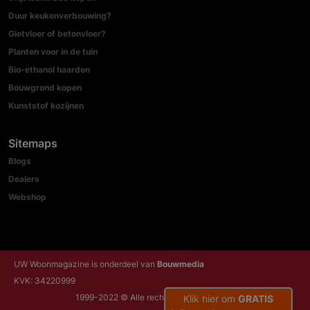
Duur keukenverbouwing?
Gietvloer of betonvloer?
Planten voor in de tuin
Bio-ethanol haarden
Bouwgrond kopen
Kunststof kozijnen
Sitemaps
Blogs
Dealers
Webshop
UW Woonmagazine is onderdeel van
Bouwmedia
KVK: 34220999
1999-2022 © Alle rechten voorbehouden
Klik hier om
GRATIS