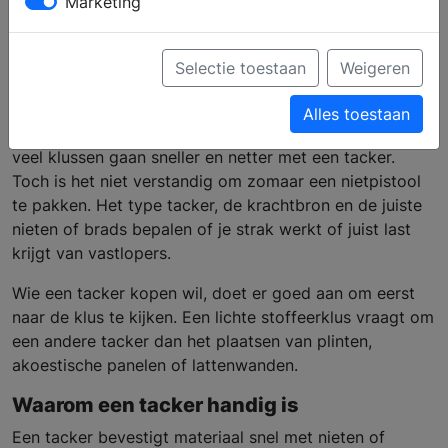
Marketing
voor jouw klusprojecten
Selectie toestaan
Weigeren
Een wand bekleden met houten latten, een stoel
Alles toestaan
opnieuw stofferen of isolatiefolie vastzetten op zolder:
veel klussen gaan sneller en netter met een tacker.
Toch is het niet verstandig om zomaar een nietpistool
te pakken. Het type tacker, de krachtbron en de juiste
nieten of brads bepalen of je strak werkt of juist last
krijgt van vastlopers.
Wie een tacker kopen wil, doet er goed aan om eerst
naar de klus te kijken. Een lichte stoffeerklus vraagt om
een andere tacker dan het plaatsen van plinten,
akoestische panelen of lattenwanden.
Waarom een tacker handig is
Een tacker bevestigt materiaal snel met nieten of