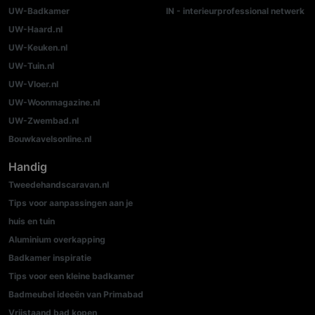
UW-Badkamer
IN - interieurprofessional netwerk
UW-Haard.nl
UW-Keuken.nl
UW-Tuin.nl
UW-Vloer.nl
UW-Woonmagazine.nl
UW-Zwembad.nl
Bouwkavelsonline.nl
Handig
Tweedehandscaravan.nl
Tips voor aanpassingen aan je
huis en tuin
Aluminium overkapping
Badkamer inspiratie
Tips voor een kleine badkamer
Badmeubel ideeën van Primabad
Vrijstaand bad kopen