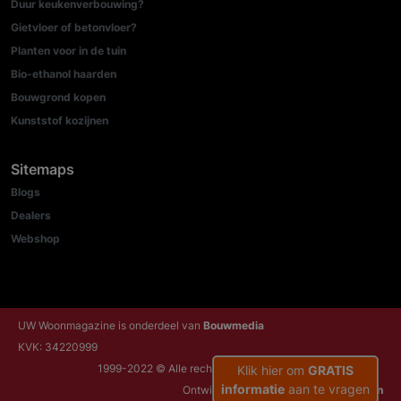
Duur keukenverbouwing?
Gietvloer of betonvloer?
Planten voor in de tuin
Bio-ethanol haarden
Bouwgrond kopen
Kunststof kozijnen
Sitemaps
Blogs
Dealers
Webshop
UW Woonmagazine is onderdeel van
Bouwmedia
KVK: 34220999
1999-2022 © Alle rechten voorbehouden
Klik hier om
GRATIS
informatie
aan te vragen
Ontwikkeld door:
NRG Internetdiensten