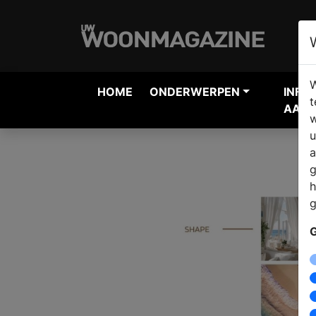
W
HOME
ONDERWERPEN
INFO
t
AANV
w
u
a
g
h
g
G