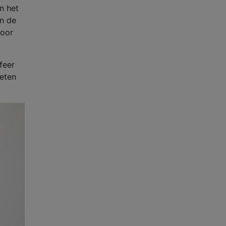
an het
in de
door
feer
geten