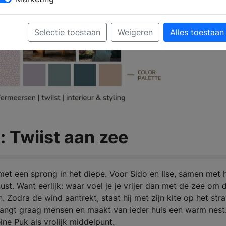
Selectie toestaan
Weigeren
Alles toestaan
Twiist aan zee
t een sprong in het diepe. Voor Sido en Ilse, samen met 
st. Want eerlijk: waar voel je je vrijer dan met de zee om 
. Zodra de wind aantrekt, staat hij met zijn kite op het stra
ntvangt graag mensen en maakt van ieder huis een warm nest
ne Puk als vrolijk middelpunt.