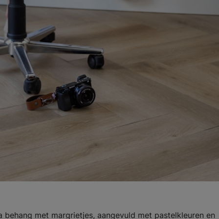
a behang met margrietjes, aangevuld met pastelkleuren en