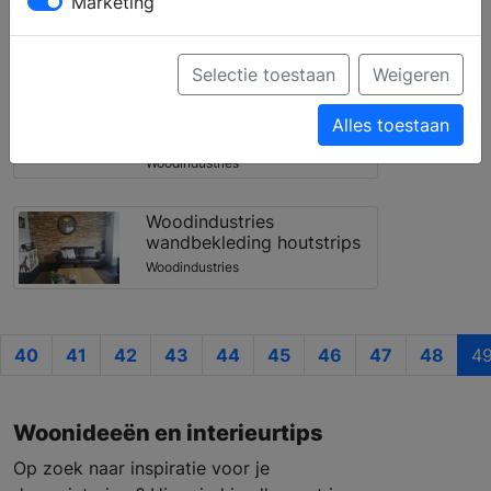
Marketing
Filter toepassen
Selectie toestaan
Weigeren
Woodindustries
sloophouten
Alles toestaan
wandbekleding
Woodindustries
Woodindustries
wandbekleding houtstrips
Woodindustries
40
41
42
43
44
45
46
47
48
4
Woonideeën en interieurtips
Op zoek naar inspiratie voor je