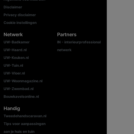
Disclaimer
Privacy disclaimer
Cookie instellingen
Netwerk
Partners
UW-Badkamer
IN - interieurprofessional
UW-Haard.nl
netwerk
UW-Keuken.nl
UW-Tuin.nl
UW-Vloer.nl
UW-Woonmagazine.nl
UW-Zwembad.nl
Bouwkavelsonline.nl
Handig
Tweedehandscaravan.nl
Tips voor aanpassingen
aan je huis en tuin