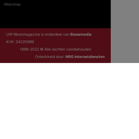
Webshop
UW Woonmagazine is onderdeel van
Bouwmedia
KVK: 34220999
1999-2022 © Alle rechten voorbehouden
Ontwikkeld door:
NRG Internetdiensten