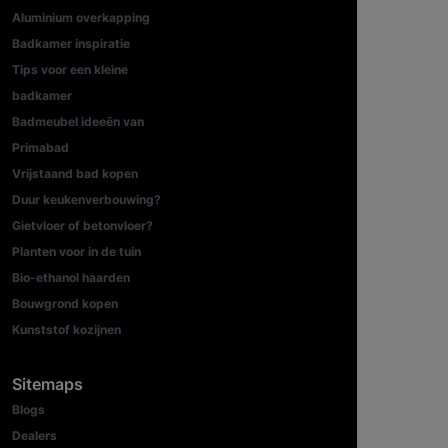
Aluminium overkapping
Badkamer inspiratie
Tips voor een kleine
badkamer
Badmeubel ideeën van
Primabad
Vrijstaand bad kopen
Duur keukenverbouwing?
Gietvloer of betonvloer?
Planten voor in de tuin
Bio-ethanol haarden
Bouwgrond kopen
Kunststof kozijnen
Sitemaps
Blogs
Dealers