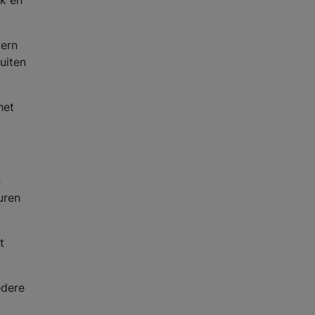
ak en
dern
uiten
het
n
uren
t
edere