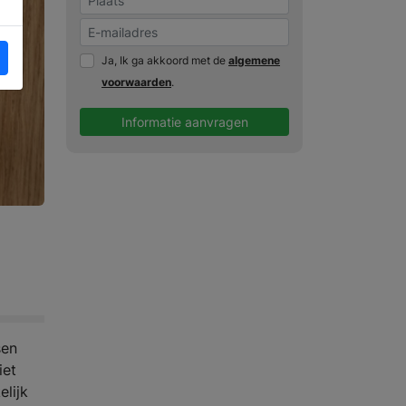
Ja, Ik ga akkoord met de
algemene
voorwaarden
.
Informatie aanvragen
sen
iet
elijk