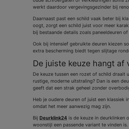
oude schroefgaten of verkleuringen soms zi
werkt daardoor vergevingsgezinder bij reno
Daarnaast past een schild vaak beter bij kl
oogt, zorgt een schild juist voor meer karak
bij bestaande details zoals paneeldeuren of s
Ook bij intensief gebruikte deuren kiezen
extra bescherming biedt tegen slijtage rond
De juiste keuze hangt af
De keuze tussen een rozet of schild draait ui
rustige, moderne uitstraling? Dan is een de
geeft dat een strak geheel zonder overbodig
Heb je oudere deuren of juist een klassiek i
omdat het meer aanwezig mag zijn.
Bij
Deurklink24
is de keuze in deurklinken 
woonstijl een passende variant te vinden i