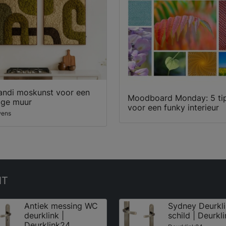
andi moskunst voor een
Moodboard Monday: 5 ti
ige muur
voor een funky interieur
ens
NT
Antiek messing WC
Sydney Deurkl
deurklink |
schild | Deurkl
Deurklink24