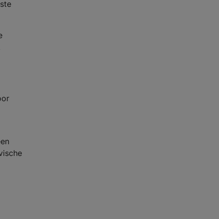
ste
e
k
oor
een
vische