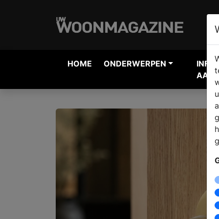
W
HOME
ONDERWERPEN
INFO
t
AANV
w
u
a
g
h
g
G