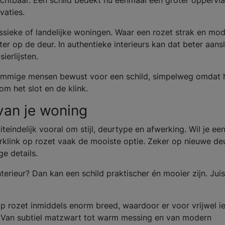
chtbaar. Een schild bedekt nu eenmaal een groter oppervl
vaties.
assieke of landelijke woningen. Waar een rozet strak en mo
ter op de deur. In authentieke interieurs kan dat beter aansl
ierlijsten.
 sommige mensen bewust voor een schild, simpelweg omdat 
om het slot en de klink.
 van je woning
teindelijk vooral om stijl, deurtype en afwerking. Wil je ee
urklink op rozet vaak de mooiste optie. Zeker op nieuwe de
e details.
nterieur? Dan kan een schild praktischer én mooier zijn. Juis
op rozet inmiddels enorm breed, waardoor er voor vrijwel i
s. Van subtiel matzwart tot warm messing en van modern