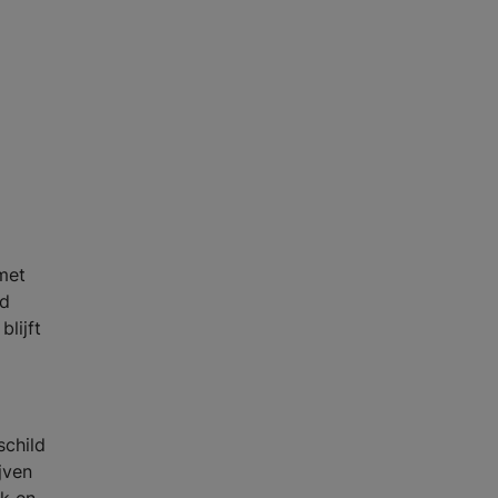
met
rd
lijft
schild
jven