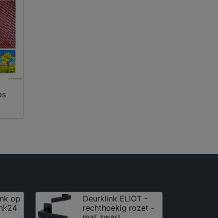
ps
ink op
Deurklink ELIOT -
ink24
rechthoekig rozet -
mat zwart