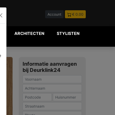
Account
€ 0.00
P
ARCHITECTEN
STYLISTEN
e
Informatie aanvragen
bij Deurklink24