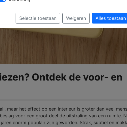
Selectie toestaan
Weigeren
Alles toestaan
kiezen? Ontdek de voor- en
ail, maar het effect op een interieur is groter dan veel men
beslag voor een groot deel de uitstraling van een ruimte. N
 jaren enorm populair zijn geworden. Strak, subtiel en makk