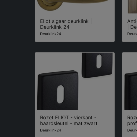
Eliot sigaar deurklink |
Ant
Deurklink 24
| De
Deurklink24
Deurk
Rozet ELIOT - vierkant -
Roze
baardsleutel - mat zwart
prof
Deurklink24
Deurk