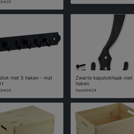
link24
stok met 5 haken - mat
Zwarte kapstokhaak met
rt
haken
link24
Deurklink24