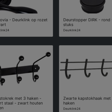
via - Deurklink op rozet
Deurstopper DIRK - rond 
art
stuks
link24
Deurklink24
stokrek met 3 haken -
Zwarte kapstokhaak met
t staal - zwart houten
haken
en
Deurklink24