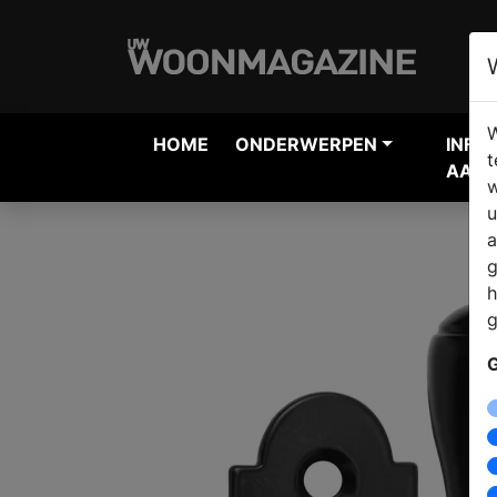
W
HOME
ONDERWERPEN
INFO
t
AANV
w
u
a
g
h
g
G