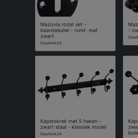
Mazovia rozet set -
Mazo
baardsleutel - rond- mat
- zw
zwart
Deurk
Deurklink24
Kapstokrek met 5 haken -
Kap
zwart staal - klassiek model
zwar
boll
Deurklink24