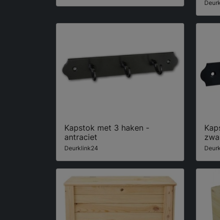
Deurk
Kapstok met 3 haken -
Kap
antraciet
zwa
Deurklink24
Deurk