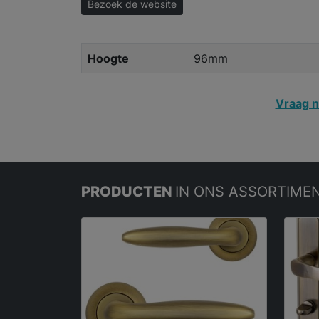
Bezoek de website
Hoogte
96mm
Vraag n
PRODUCTEN
IN ONS ASSORTIME