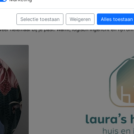
ar ook praktisch werkt in het dagelijks leven.
Selectie toestaan
Weigeren
Alles toestaan
eer helemaal bij je past. Warm, logisch ingericht en fijn om 