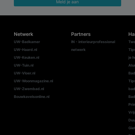
Meld je aan
Netwerk
Partners
Ha
UW-Badkamer
IN - interieurprofessional
Twe
UW-Haard.nl
netwerk
Tip
UW-Keuken.nl
je h
UW-Tuin.nl
Alu
UW-Vloer.nl
Bad
UW-Woonmagazine.nl
Tip
UW-Zwembad.nl
ba
Bouwkavelsonline.nl
Bad
Pri
Vri
Duu
Gie