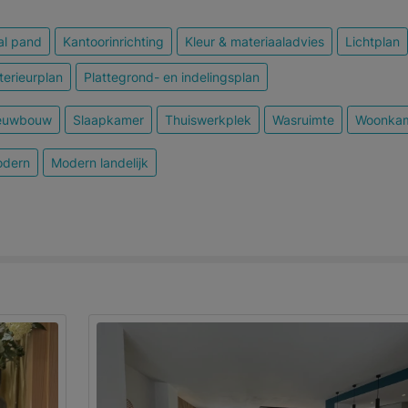
al pand
Kantoorinrichting
Kleur & materiaaladvies
Lichtplan
erieurplan
Plattegrond- en indelingsplan
euwbouw
Slaapkamer
Thuiswerkplek
Wasruimte
Woonka
dern
Modern landelijk