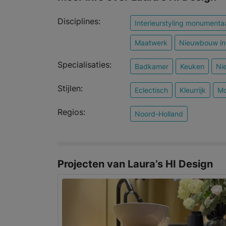
Disciplines:
Interieurstyling monumenta
Maatwerk
Nieuwbouw int
Specialisaties:
Badkamer
Keuken
Ni
Stijlen:
Eclectisch
Kleurrijk
Mo
Regios:
Noord-Holland
Projecten van Laura’s HI Design