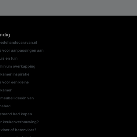
ndig
edehandscaravan.nl
s voor aanpassingen aan
uis en tuin
minium overkapping
kamer inspiratie
s voor een kleine
dkamer
meubel ideeën van
mabad
jstaand bad kopen
r keukenverbouwing?
tvloer of betonvloer?