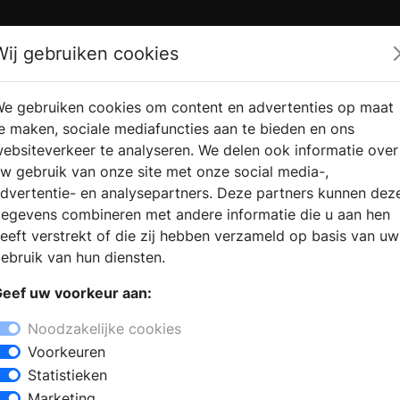
Zoek
Wij gebruiken cookies
e gebruiken cookies om content en advertenties op maat
RMATIE
VERKOOPLOCATIE
WEBSHO
e maken, sociale mediafuncties aan te bieden en ons
RAGEN
VINDEN
ebsiteverkeer te analyseren. We delen ook informatie over
w gebruik van onze site met onze social media-,
dvertentie- en analysepartners. Deze partners kunnen dez
egevens combineren met andere informatie die u aan hen
eeft verstrekt of die zij hebben verzameld op basis van uw
ebruik van hun diensten.
eef uw voorkeur aan:
Noodzakelijke cookies
merk je dat je ruimte tekortkomt, wil je een slimmere inde
Voorkeuren
f breekt de sfeer.
Statistieken
ouw woning weer een plek te maken die klopt. Samen bespre
Marketing