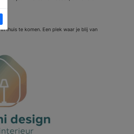
in thuis te komen. Een plek waar je blij van