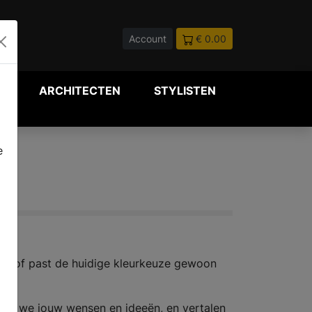
Account
€ 0.00
P
ARCHITECTEN
STYLISTEN
e
ling of past de huidige kleurkeuze gewoon
ken we jouw wensen en ideeën, en vertalen