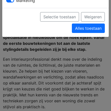
Marketing
Een nieuwbouwwoning biedt eindeloze
mogelijkheden, maar het kan ook overweldigend zijn.
Selectie toestaan
Weigeren
Hoe zorg je ervoor dat jouw huis niet alleen
functioneel is, maar ook volledig aansluit bij jouw stijl
Alles toestaan
en wensen? Hier komt een interieurprofessional met
specialisatie in nieuwbouw om de hoek kijken. Vanaf
de eerste bouwtekeningen tot aan de laatste
stylingdetails begeleiden zij je bij elke stap.
Een interieurprofessional denkt mee over de indeling
van de ruimtes, de lichtinval, de juiste materialen en
kleuren. Ze helpen bij het kiezen van vloeren,
wandafwerkingen en verlichting, zodat alles naadloos
op elkaar aansluit. Dit voorkomt dat je achteraf spijt
krijgt van keuzes die niet goed blijken te werken in de
praktijk. Met hun kennis van de nieuwste trends en
technieken zorgen zij voor een woning die zowel
stijlvol als praktisch is.