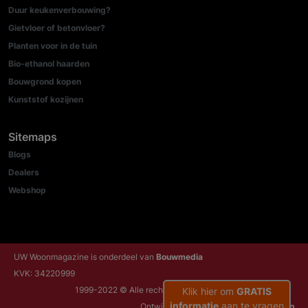
Duur keukenverbouwing?
Gietvloer of betonvloer?
Planten voor in de tuin
Bio-ethanol haarden
Bouwgrond kopen
Kunststof kozijnen
Sitemaps
Blogs
Dealers
Webshop
UW Woonmagazine is onderdeel van
Bouwmedia
KVK: 34220999
1999-2022 © Alle rechten voorbehouden
Klik hier om
GRATIS
informatie
aan te vragen
Ontwikkeld door:
NRG Internetdiensten