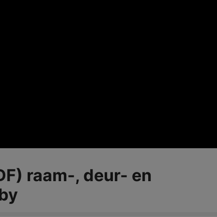
DF) raam-, deur- en
by