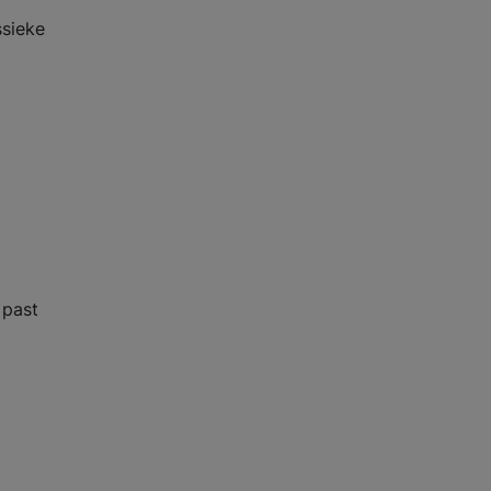
ssieke
 past