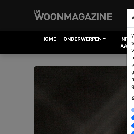
W
HOME
ONDERWERPEN
INFO
t
AANV
w
u
a
g
h
g
G