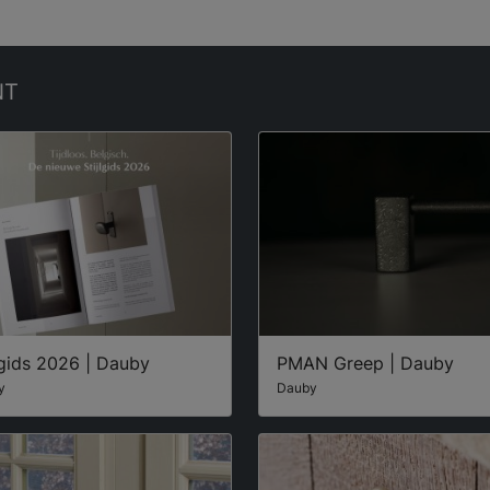
NT
lgids 2026 | Dauby
PMAN Greep | Dauby
y
Dauby