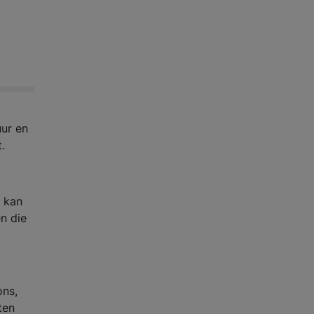
uur en
.
t kan
n die
ons,
ten