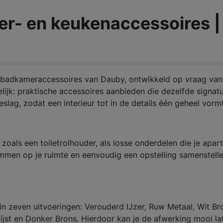
er- en keukenaccessoires |
 en badkameraccessoires van Dauby, ontwikkeld op vraag van
elijk: praktische accessoires aanbieden die dezelfde signat
lag, zodat een interieur tot in de details één geheel vormt
zoals een toiletrolhouder, als losse onderdelen die je apar
mmen op je ruimte en eenvoudig een opstelling samenstelle
 in zeven uitvoeringen: Verouderd IJzer, Ruw Metaal, Wit Br
jst en Donker Brons. Hierdoor kan je de afwerking mooi la