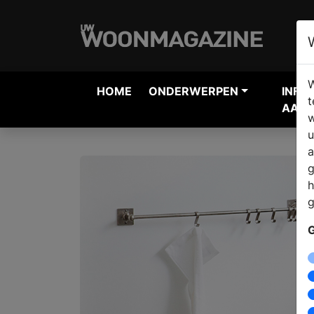
W
HOME
ONDERWERPEN
INFO
t
AANV
w
u
a
g
h
g
G