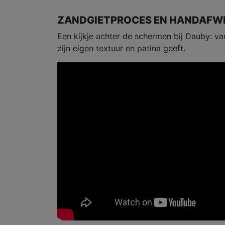
ZANDGIETPROCES EN HANDAFWE
Een kijkje achter de schermen bij Dauby: v
zijn eigen textuur en patina geeft.