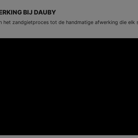
RKING BIJ DAUBY
an het zandgietproces tot de handmatige afwerking die elk 