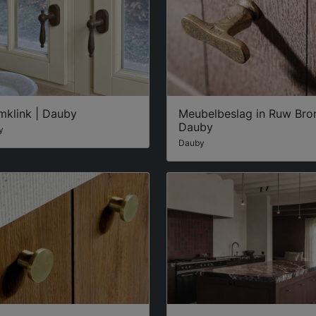
mklink | Dauby
Meubelbeslag in Ruw Bron
Dauby
y
Dauby