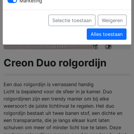
Marketing
Selectie toestaan
Weigeren
Alles toestaan
Creon Duo rolgordijn
Een duo rolgordijn is verrassend handig
Licht is bepalend voor de sfeer in je kamer. Duo
rolgordijnen zijn een trendy manier om bij elke
weersoort de juiste lichtinval te regelen. Het duo
rolgordijn bestaat uit twee banen stof, een dichte en
een transparante, die je langs elkaar kunt laten
schuiven om meer of minder licht toe te laten. Deze