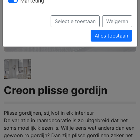
Marketing
Selectie toestaan
Weigeren
Alles toestaan
Creon plisse gordijn
Plisse gordijnen, stijlvol in elk interieur
De variatie in raamdecoratie is zo uitgebreid dat het
soms moeilijk kiezen is. Wil je eens wat anders dan een
gewoon rolgordijn? Dan zijn plisse gordijnen zeker het