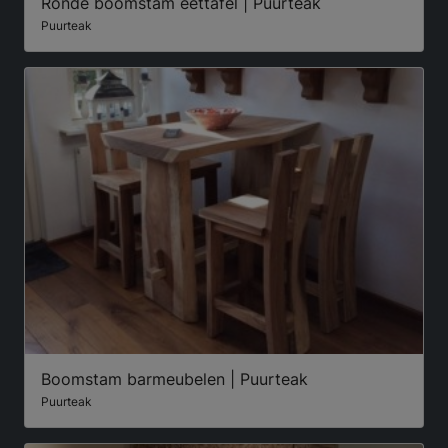
Ronde boomstam eettafel | Puurteak
Puurteak
Boomstam barmeubelen | Puurteak
Puurteak