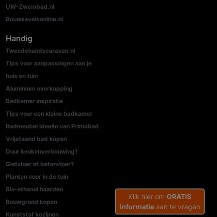
UW-Zwembad.nl
Bouwkavelsonline.nl
Handig
Tweedehandscaravan.nl
Tips voor aanpassingen aan je
huis en tuin
Aluminium overkapping
Badkamer inspiratie
Tips voor een kleine badkamer
Badmeubel ideeën van Primabad
Vrijstaand bad kopen
Duur keukenverbouwing?
Gietvloer of betonvloer?
Planten voor in de tuin
Bio-ethanol haarden
Klik hier om
GRATIS
Bouwgrond kopen
informatie
aan te vragen
Kunststof kozijnen