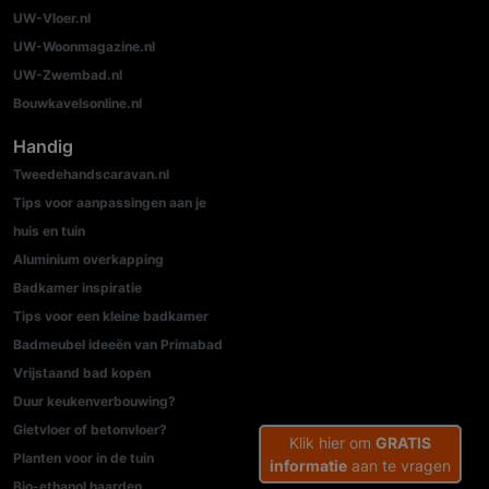
UW-Vloer.nl
UW-Woonmagazine.nl
UW-Zwembad.nl
Bouwkavelsonline.nl
Handig
Tweedehandscaravan.nl
Tips voor aanpassingen aan je
huis en tuin
Aluminium overkapping
Badkamer inspiratie
Tips voor een kleine badkamer
Badmeubel ideeën van Primabad
Vrijstaand bad kopen
Duur keukenverbouwing?
Gietvloer of betonvloer?
Klik hier om
GRATIS
Planten voor in de tuin
informatie
aan te vragen
Bio-ethanol haarden