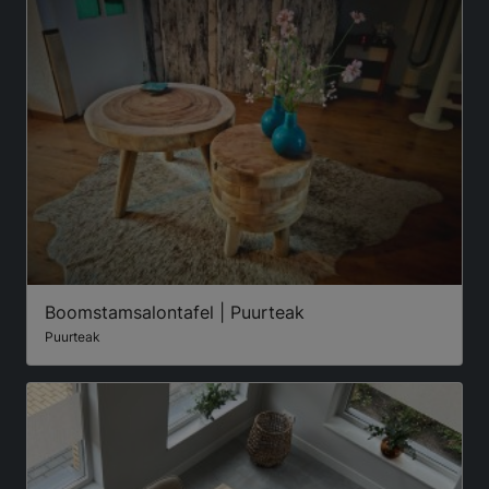
Boomstamsalontafel | Puurteak
Puurteak