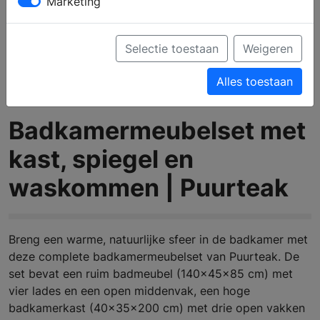
Marketing
Selectie toestaan
Weigeren
Alles toestaan
Badkamermeubelset met
kast, spiegel en
waskommen | Puurteak
Breng een warme, natuurlijke sfeer in de badkamer met
deze complete badkamermeubelset van Puurteak. De
set bevat een ruim badmeubel (140x45x85 cm) met
vier lades en een open middenvak, een hoge
badkamerkast (40x35x200 cm) met drie open vakken