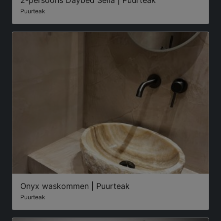
2-persoons Daybed Sella | Puurteak
Puurteak
Onyx waskommen | Puurteak
Puurteak