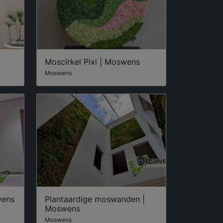
Moscirkel Pixi | Moswens
Moswens
wens
Plantaardige moswanden |
Moswens
Moswens