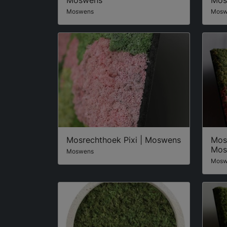
Moswens
Mosw
Mosrechthoek Pixi | Moswens
Mos
Mos
Moswens
Mosw