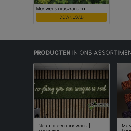
Moswens moswanden
DOWNLOAD
PRODUCTEN
IN ONS ASSORTIME
Neon in een moswand |
Mos
Moswens
Mos