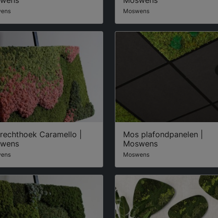
ens
Moswens
rechthoek Caramello |
Mos plafondpanelen |
wens
Moswens
ens
Moswens