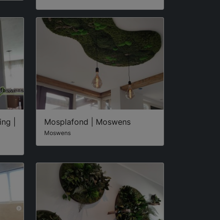
ing |
Mosplafond | Moswens
Moswens