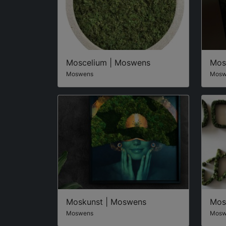
Moscelium | Moswens
Mos
Moswens
Mosw
Moskunst | Moswens
Mos
Moswens
Mosw