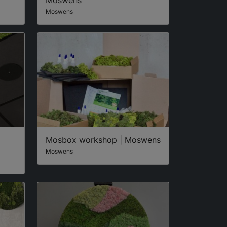
Moswens
Mosbox workshop | Moswens
Moswens