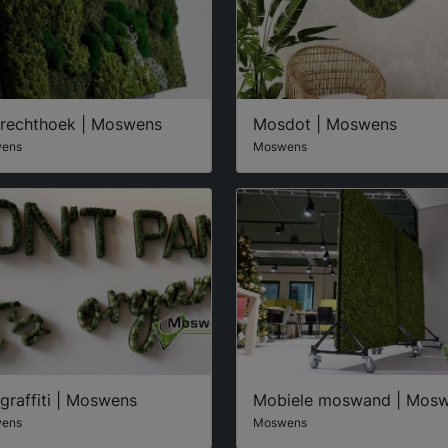
rechthoek | Moswens
Mosdot | Moswens
ens
Moswens
graffiti | Moswens
Mobiele moswand | Mos
ens
Moswens