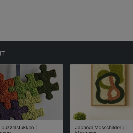
NT
 puzzelstukken |
Japandi Mosschilderij |
wens
Moswens