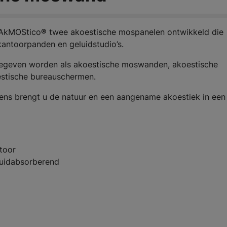
 AkMOStico
®
twee akoestische mospanelen ontwikkeld die
 kantoorpanden en geluidstudio’s.
egeven worden als akoestische moswanden, akoestische
oestische bureauschermen.
s brengt u de natuur en een aangename akoestiek in een
toor
uidabsorberend