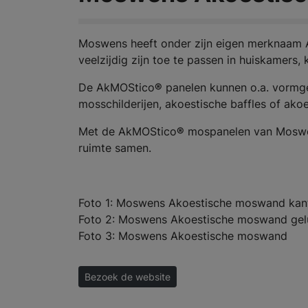
Moswens heeft onder zijn eigen merknaam
veelzijdig zijn toe te passen in huiskamers,
De AkMOStico
®
panelen kunnen o.a. vormg
mosschilderijen, akoestische baffles of ak
Met de AkMOStico
®
mospanelen van Moswen
ruimte samen.
Foto 1: Moswens Akoestische moswand kan
Foto 2: Moswens Akoestische moswand gel
Foto 3: Moswens Akoestische moswand
Bezoek de website