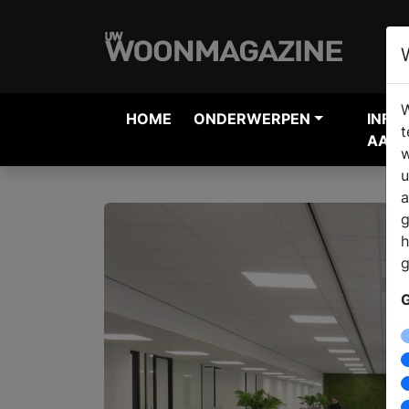
W
HOME
ONDERWERPEN
INFO
t
AANV
w
u
a
g
h
g
G