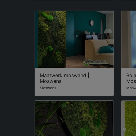
Maatwerk moswand |
Bol
Moswens
Mos
Moswens
Mosw