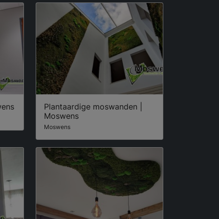
wens
Plantaardige moswanden |
Moswens
Moswens