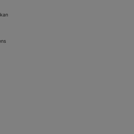
 kan
ens