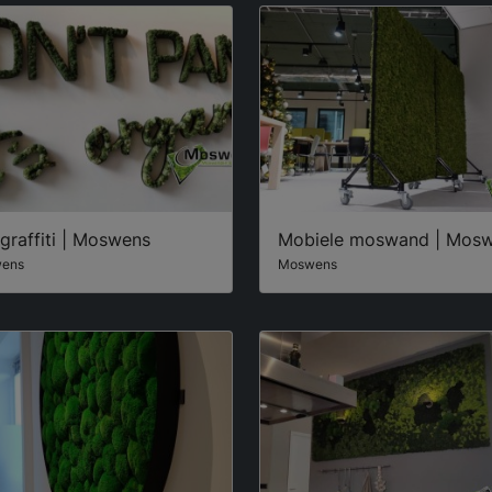
graffiti | Moswens
Mobiele moswand | Mos
ens
Moswens