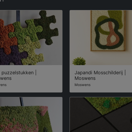
 puzzelstukken |
Japandi Mosschilderij |
wens
Moswens
ens
Moswens