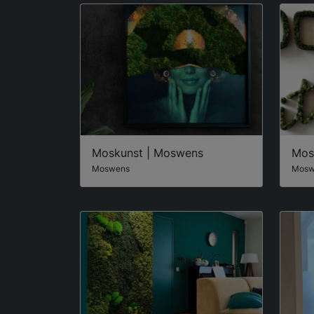
Moskunst | Moswens
Mos
Moswens
Mosw