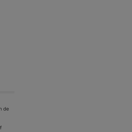
n de
f