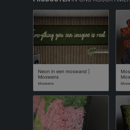
Neon in een moswand |
Mos
Moswens
Mos
Moswens
Mosw