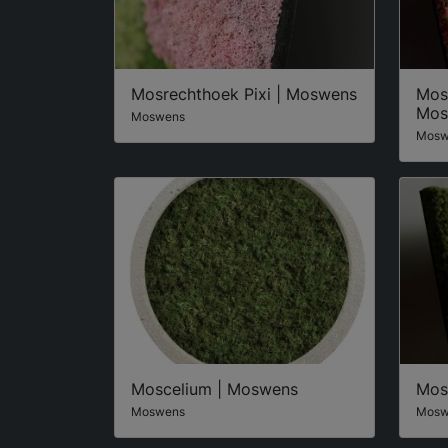
Mosrechthoek Pixi | Moswens
Mos
Mos
Moswens
Mosw
Moscelium | Moswens
Mos
Moswens
Mosw