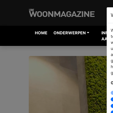
W
HOME
ONDERWERPEN
INFO
t
AANV
w
u
a
g
h
g
G