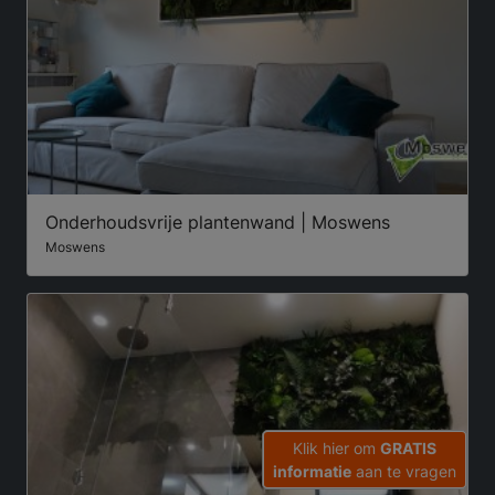
Onderhoudsvrije plantenwand | Moswens
Moswens
Klik hier om
GRATIS
informatie
aan te vragen