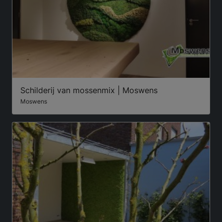
Schilderij van mossenmix | Moswens
Moswens