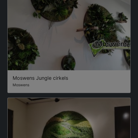
Moswens Jungle cirkels
Moswens