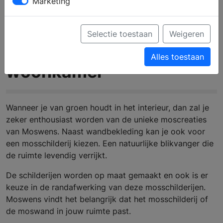
Marketing
Selectie toestaan
Weigeren
Mosschilderij in de
Alles toestaan
woonkamer
Wanneer je van groen houdt in het interieur, dan zal je
zeker enthousiast worden van de unieke moscreaties
van Moswens. Naast wandbekleding kan je ook voor
een mosschilderij kiezen. Een natuurlijke blikvanger die
de ruimte levendig verrijkt.
De schilderijen worden op maat gemaakt en ook is er
keuze in de randafwerking van deze mosschilderijen.
Moswens vindt het belangrijk dat het mosschilderij of
de moswand in jouw ruimte past.