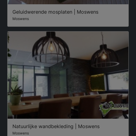
Geluidwerende mosplaten | Moswens
Moswens
Natuurlijke wandbekleding | Moswens
Moswens