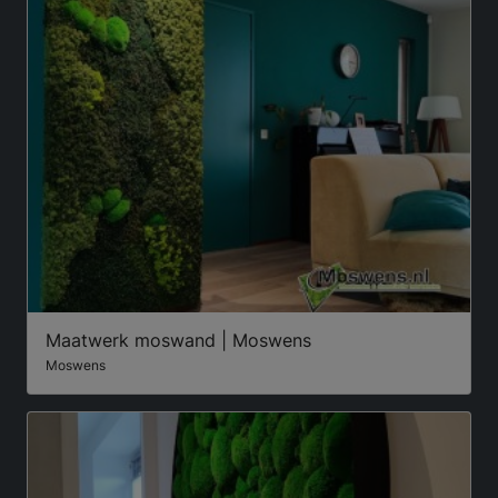
Maatwerk moswand | Moswens
Moswens