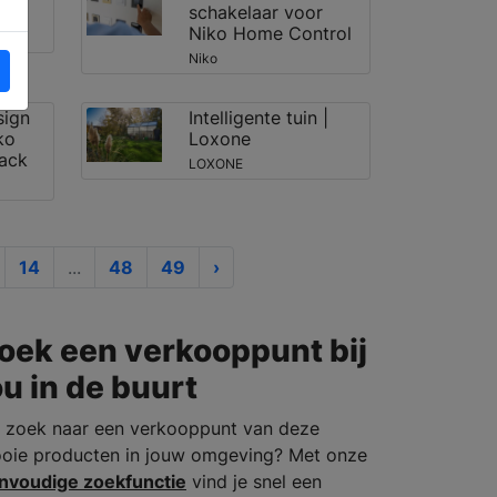
schakelaar voor
Niko Home Control
Niko
sign
Intelligente tuin |
ko
Loxone
lack
LOXONE
14
...
48
49
›
oek een verkooppunt bij
ou in de buurt
 zoek naar een verkooppunt van deze
oie producten in jouw omgeving? Met onze
nvoudige zoekfunctie
vind je snel een