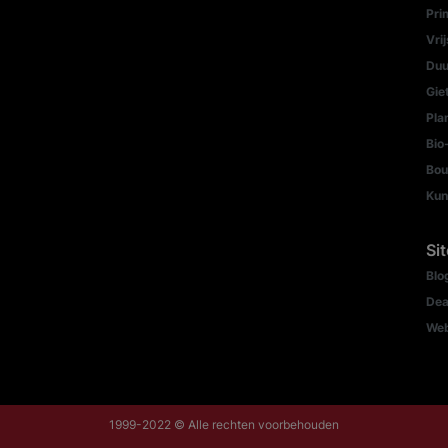
Pri
Vri
Duu
Gie
Pla
Bio
Bou
Kun
Si
Blo
Dea
We
1999-2022 © Alle rechten voorbehouden