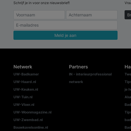
Schrijf je in voor onze nieuwsbrief!
Vra
B
Meld je aan
Netwerk
Partners
Ha
UW-Badkamer
IN - interieurprofessional
Twe
UW-Haard.nl
netwerk
Tip
UW-Keuken.nl
je h
UW-Tuin.nl
Alu
UW-Vloer.nl
Bad
UW-Woonmagazine.nl
Tip
UW-Zwembad.nl
ba
Bouwkavelsonline.nl
Bad