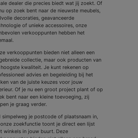
ale dealer die precies biedt wat jij zoekt. Of
 nu op zoek bent naar de nieuwste meubels,
ijlvolle decoraties, geavanceerde
chnologie of unieke accessoires, onze
nbevolen verkooppunten hebben het
emaal.
ze verkooppunten bieden niet alleen een
tgebreide collectie, maar ook producten van
 hoogste kwaliteit. Je kunt rekenen op
ofessioneel advies en begeleiding bij het
ken van de juiste keuzes voor jouw
erieur. Of je nu een groot project plant of op
ek bent naar een kleine toevoeging, zij
lpen je graag verder.
l simpelweg je postcode of plaatsnaam in,
onze zoekfunctie toont je direct een lijst
t winkels in jouw buurt. Deze