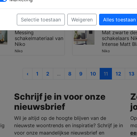
Moswens
Moswens
Moswens
Selectie toestaan
Weigeren
Alles toestaan
Messing
Mat zwarte de
schakelmateriaal van
schakelaars Ni
Niko
Intense Matt B
Niko
Niko
‹
1
2
...
8
9
10
11
12
13
Schrijf je in voor onze
Z
nieuwsbrief
j
Wil je altijd op de hoogte blijven van de
Op
dig
nieuwste woontrends en inspiratie? Schrijf je in
mo
voor onze maandelijkse nieuwsbrief en
ee