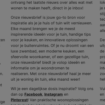
ontvang het laatste nieuws over alles wat met
lok
wonen te maken heeft, direct in je inbox!
je
st
Onze nieuwsbrief is jouw go-to bron voor
te
inspiratie als je je huis of tuin wilt vernieuwen.
aa
Elke maand brengen we je de meest
all
inspirerende ideeën voor je tuin, handige tips
zen
voor je keuken, en innovatieve oplossingen
De
n
voor je buitenruimtes. Of je nu droomt van een
ui
luxe zwembad, een moderne keuken, een
de
sfeervolle woonkamer, of een gezellige tuin,
pr
,
onze nieuwsbrief biedt je volop ideeën en
ma
informatie om je woondromen te
int
n.
realiseren. Met onze nieuwsbrief haal je meer
zo
uit je woning én tuin, elke maand weer!
he
et
Wil je een dagelijkse dosis inspiratie? Volg ons
Vu
dan op
Facebook
,
Instagram
en
en 
Pinterest
! Van praktische woonoplossingen
me
ige