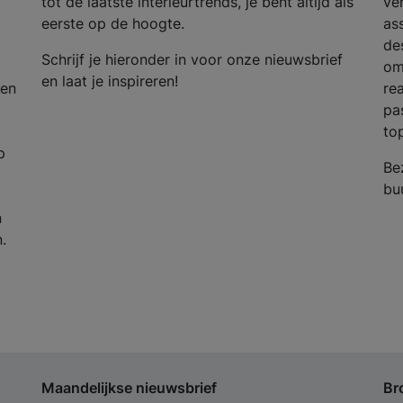
tot de laatste interieurtrends, je bent altijd als
ve
eerste op de hoogte.
as
de
Schrijf je hieronder in voor onze nieuwsbrief
om
en laat je inspireren!
ren
re
pa
to
p
Be
buu
n
.
Maandelijkse nieuwsbrief
Br