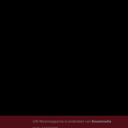
UW Woonmagazine is onderdeel van
Bouwmedia