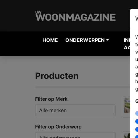
W
HOME
ONDERWERPEN
INFO
t
AANV
w
u
a
Producten
g
h
g
Filter op Merk
G
Filter op Onderwerp