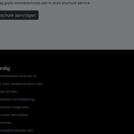
ag gratis woonbrochures aan in onze brochure service
rochure aanvragen
ndig
edehandscaravan.nl
s voor aanpassingen aan
uis en tuin
minium overkapping
kamer inspiratie
s voor een kleine
dkamer
meubel ideeën van