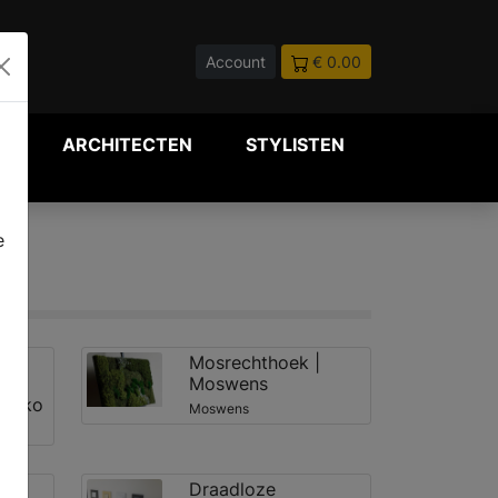
Account
€ 0.00
P
ARCHITECTEN
STYLISTEN
e
Mosrechthoek |
Moswens
 Niko
Moswens
Draadloze