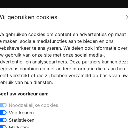
Zoek
Wij gebruiken cookies
e gebruiken cookies om content en advertenties op maat
RMATIE
VERKOOPLOCATIE
WEBSHO
e maken, sociale mediafuncties aan te bieden en ons
RAGEN
VINDEN
ebsiteverkeer te analyseren. We delen ook informatie over
w gebruik van onze site met onze social media-,
dvertentie- en analysepartners. Deze partners kunnen dez
egevens combineren met andere informatie die u aan hen
eeft verstrekt of die zij hebben verzameld op basis van uw
ebruik van hun diensten.
Draadloze
Energie
eef uw voorkeur aan:
schakelaars | Niko
management
systeem NHC |
Noodzakelijke cookies
Niko
Niko
Voorkeuren
Statistieken
Mosdot | Moswens
Moscirkel Pixi |
Marketing