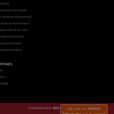
mabad
jstaand bad kopen
r keukenverbouwing?
tvloer of betonvloer?
nten voor in de tuin
-ethanol haarden
wgrond kopen
ststof kozijnen
temaps
gs
lers
bshop
Ontwikkeld door:
NRG Internetdiensten
Klik hier om
GRATIS
informatie
aan te vragen