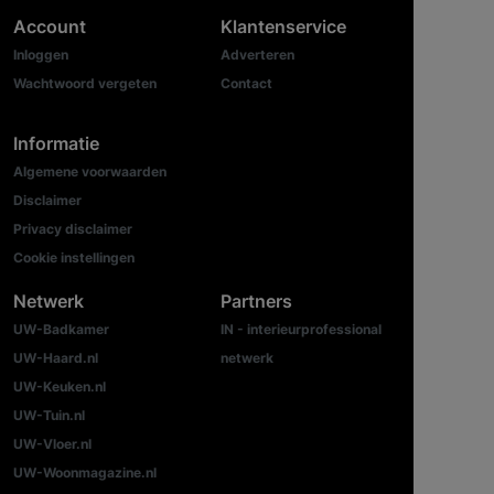
Account
Klantenservice
Inloggen
Adverteren
Wachtwoord vergeten
Contact
Informatie
Algemene voorwaarden
Disclaimer
Privacy disclaimer
Cookie instellingen
Netwerk
Partners
UW-Badkamer
IN - interieurprofessional
UW-Haard.nl
netwerk
UW-Keuken.nl
UW-Tuin.nl
UW-Vloer.nl
UW-Woonmagazine.nl