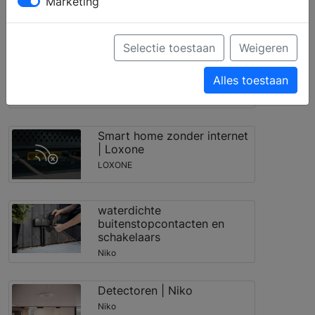
Marketing
Filter toepassen
Selectie toestaan
Weigeren
AC Control Air | Loxone
LOXONE
Alles toestaan
Smart home zonder internet
| Loxone
LOXONE
waterdichte
buitenstopcontacten en
schakelaars
Niko
Detectoren | Niko
Niko