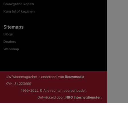
Bouwgrond kopen
Kunststof kozijnen
Sitemaps
Blogs
Dealers
Webshop
UW Woonmagazine is onderdeel van
Bouwmedia
KVK: 34220999
1999-2022 © Alle rechten voorbehouden
Ontwikkeld door:
NRG Internetdiensten