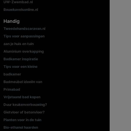
UW-Zwembad.nl
Bouwkavelsonline.nl
Handig
Tweedehandscaravan.nl
Tips voor aanpassingen
aan je huis en tuin
Aluminium overkapping
Badkamer inspiratie
Tips voor een kleine
badkamer
Badmeubel ideeën van
Primabad
Vrijstaand bad kopen
Duur keukenverbouwing?
Gietvloer of betonvloer?
Planten voor in de tuin
Bio-ethanol haarden