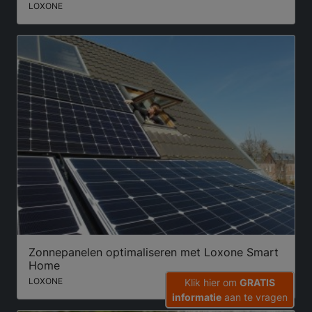
LOXONE
Zonnepanelen optimaliseren met Loxone Smart
Home
LOXONE
Klik hier om
GRATIS
informatie
aan te vragen