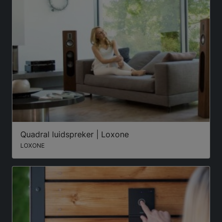
Quadral luidspreker | Loxone
LOXONE