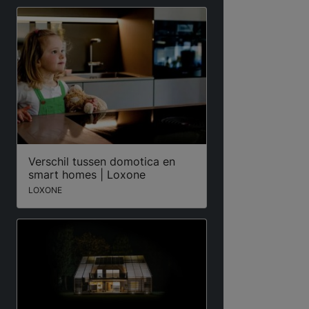
Verschil tussen domotica en
smart homes | Loxone
LOXONE