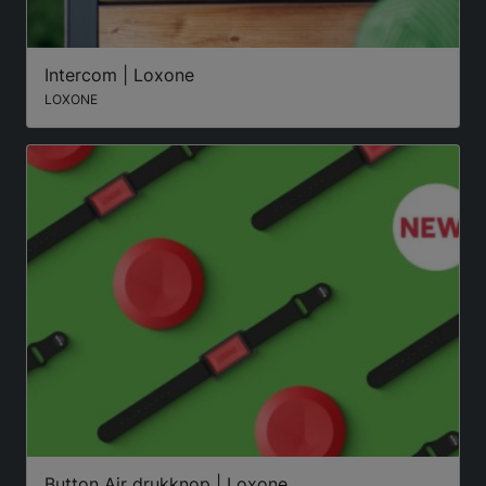
Intercom | Loxone
LOXONE
Button Air drukknop | Loxone