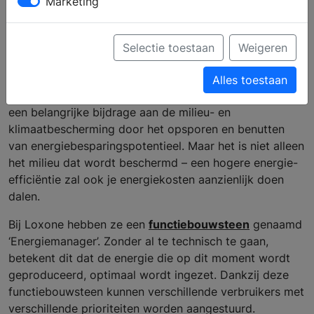
Marketing
Energiemanagement |
Loxone
Selectie toestaan
Weigeren
Alles toestaan
Een efficiënt energiemanagement van Loxone levert
een belangrijke bijdrage aan de milieu- en
klimaatbescherming door het opsporen en benutten
van energiebesparingspotentieel. Maar het is niet alleen
het milieu dat wordt beschermd – een hogere energie-
efficiëntie zal ook je energiekosten aanzienlijk doen
dalen.
Bij Loxone hebben ze een
functiebouwsteen
genaamd
‘Energiemanager’. Zonder al te technisch te gaan,
betekent dit dat de energie die op dit moment wordt
geproduceerd, optimaal wordt ingezet. Dankzij deze
functiebouwsteen kunnen verschillende verbruikers met
verschillende prioriteiten worden aangestuurd.