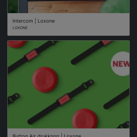
Intercom | Loxone
LOXONE
Button Air drukknop | Loxone