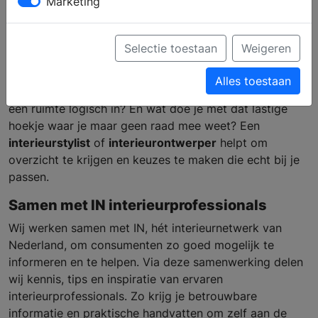
Marketing
Hulp bij je interieur inrichten
Selectie toestaan
Weigeren
Het
inrichten van je interieur
kan best een uitdaging
Alles toestaan
zijn. Welke kleuren werken goed samen? Hoe deel je
een ruimte logisch in? En wat doe je met dat lastige
hoekje waar je maar geen raad mee weet? Een
interieurstylist
of
interieurontwerper
helpt om
overzicht te krijgen en keuzes te maken die echt bij je
passen.
Samen met IN interieurprofessionals
Wij werken samen met IN, hét interieurnetwerk van
Nederland, om consumenten zo goed mogelijk te
informeren en te helpen. Via deze samenwerking delen
wij kennis, tips en inspiratie van ervaren
interieurprofessionals. Zo krijg je betrouwbare
informatie en praktische handvatten om zelf aan de