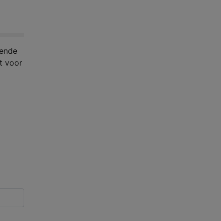
lende
kt voor