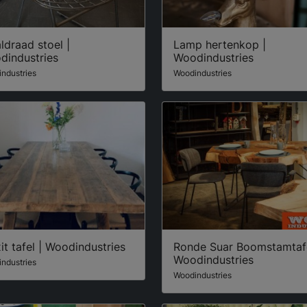
ldraad stoel |
Lamp hertenkop |
dindustries
Woodindustries
ndustries
Woodindustries
it tafel | Woodindustries
Ronde Suar Boomstamtafe
Woodindustries
ndustries
Woodindustries