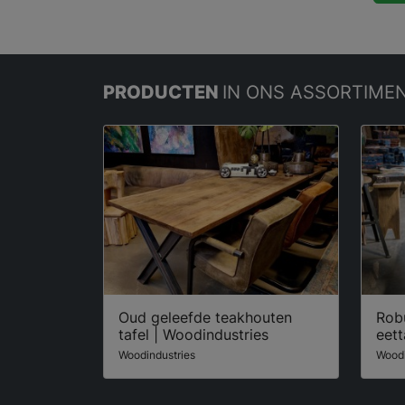
PRODUCTEN
IN ONS ASSORTIME
Oud geleefde teakhouten
Rob
tafel | Woodindustries
eett
Woodindustries
Woodi