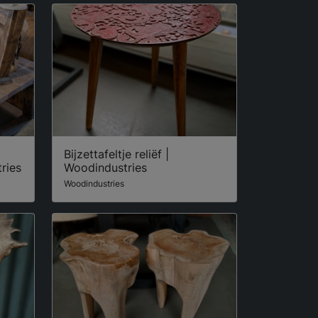
Bijzettafeltje reliëf |
ries
Woodindustries
Woodindustries