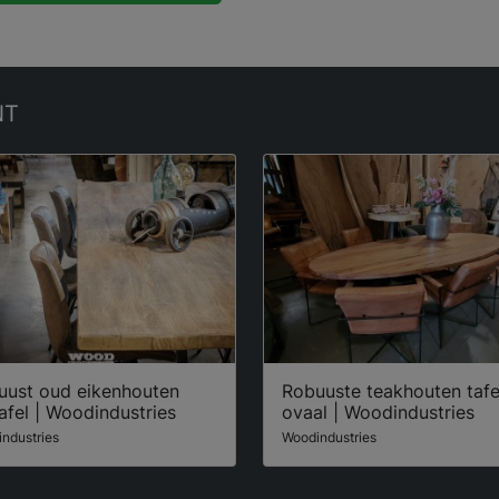
NT
uust oud eikenhouten
Robuuste teakhouten tafe
afel | Woodindustries
ovaal | Woodindustries
ndustries
Woodindustries