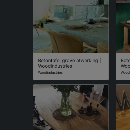
Betontafel grove afwerking |
Beto
Woodindustries
Woo
Woodindustries
Woodi