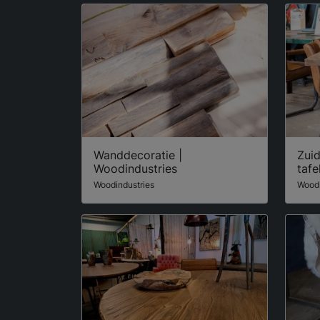
Wanddecoratie |
Zui
Woodindustries
tafe
Woodindustries
Woodi