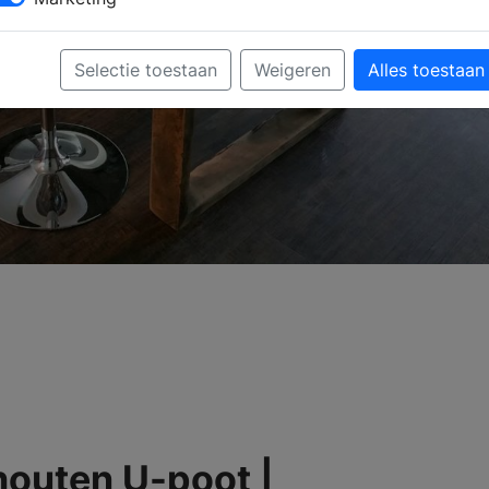
Selectie toestaan
Weigeren
Alles toestaan
houten U-poot |