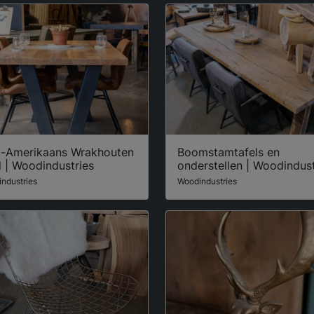
d-Amerikaans Wrakhouten
Boomstamtafels en
l | Woodindustries
onderstellen | Woodindust
ndustries
Woodindustries