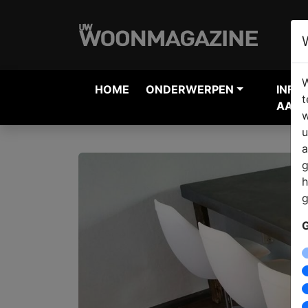
W
HOME
ONDERWERPEN
INFO
t
AANV
w
u
a
g
h
g
G