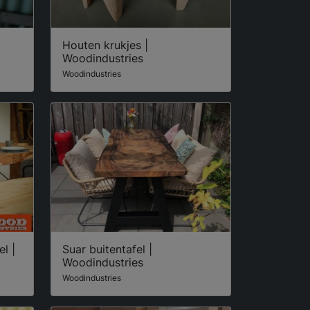
Houten krukjes |
Woodindustries
Woodindustries
l |
Suar buitentafel |
Woodindustries
Woodindustries