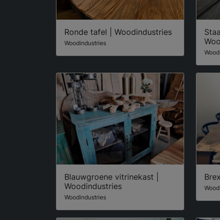
Ronde tafel | Woodindustries
Staa
Woo
Woodindustries
Woodi
Blauwgroene vitrinekast |
Brex
Woodindustries
Woodi
Woodindustries