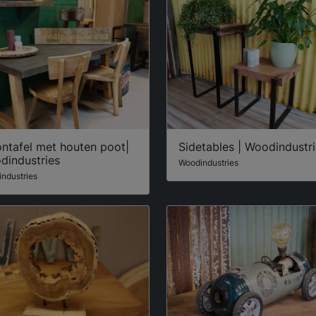
ntafel met houten poot|
Sidetables | Woodindustr
dindustries
Woodindustries
ndustries