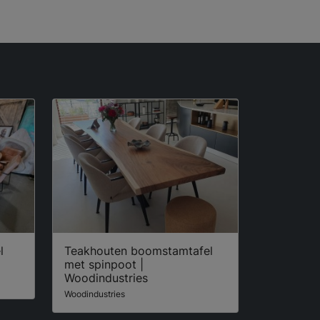
l
Teakhouten boomstamtafel
met spinpoot |
Woodindustries
Woodindustries