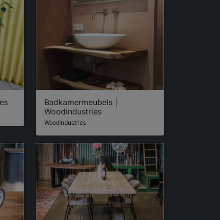
ies
Badkamermeubels |
Woodindustries
Woodindustries