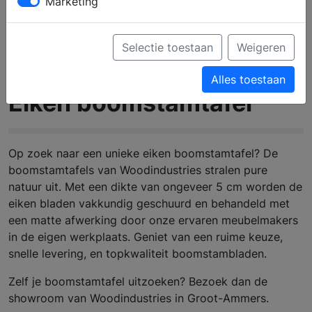
Marketing
Selectie toestaan
Weigeren
Alles toestaan
Eiken boomstamtafel
Op zoek naar een unieke eiken boomstamtafel? De
boomstamtafels van Woodindustries stralen pure
natuur uit. Met een dikte van ongeveer 5 cm worden de
eiken bladen vakkundig geschuurd en behandeld met
een matte afwerking door onze ervaren meubelmakers
in de eigen werkplaats. Geniet van een ruime keuze,
snelle levering, en topkwaliteit boomstambladen.
Zelf je boomstamtafel uitzoeken? Bezoek dan de
showroom van Woodindustries in Groot-Ammers.