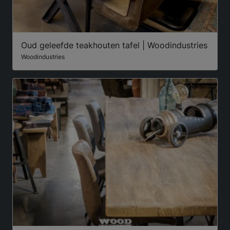
Oud geleefde teakhouten tafel | Woodindustries
Woodindustries