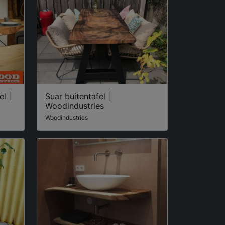
l |
Suar buitentafel |
Woodindustries
Woodindustries