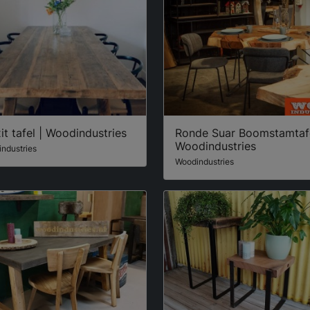
it tafel | Woodindustries
Ronde Suar Boomstamtafe
Woodindustries
ndustries
Woodindustries