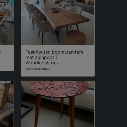
l
Teakhouten boomstamtafel
met spinpoot |
Woodindustries
Woodindustries