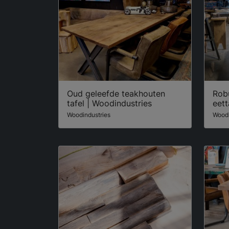
Oud geleefde teakhouten
Rob
tafel | Woodindustries
eett
Woodindustries
Woodi