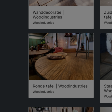
Wanddecoratie |
Zui
Woodindustries
tafe
Woodindustries
Woodi
Ronde tafel | Woodindustries
Staa
Woo
Woodindustries
Woodi