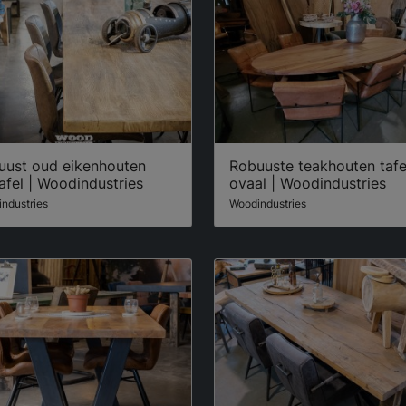
uust oud eikenhouten
Robuuste teakhouten tafe
afel | Woodindustries
ovaal | Woodindustries
ndustries
Woodindustries