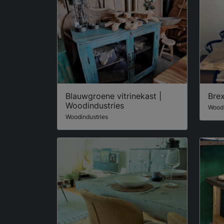
Blauwgroene vitrinekast |
Brex
Woodindustries
Woodi
Woodindustries