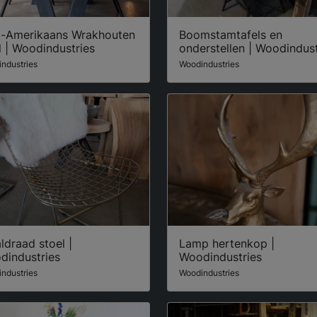
d-Amerikaans Wrakhouten
Boomstamtafels en
l | Woodindustries
onderstellen | Woodindust
ndustries
Woodindustries
ldraad stoel |
Lamp hertenkop |
dindustries
Woodindustries
ndustries
Woodindustries