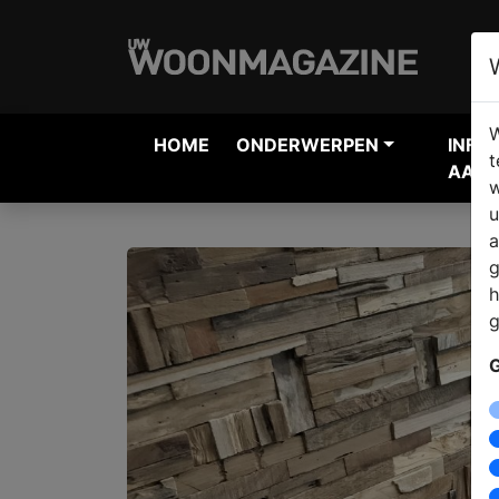
W
HOME
ONDERWERPEN
INFO
t
AANV
w
u
a
g
h
g
G