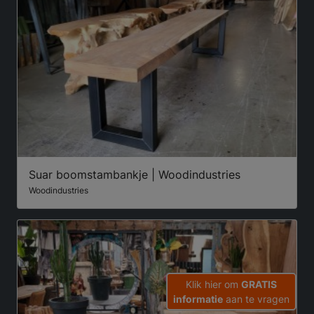
Suar boomstambankje | Woodindustries
Woodindustries
Klik hier om
GRATIS
informatie
aan te vragen