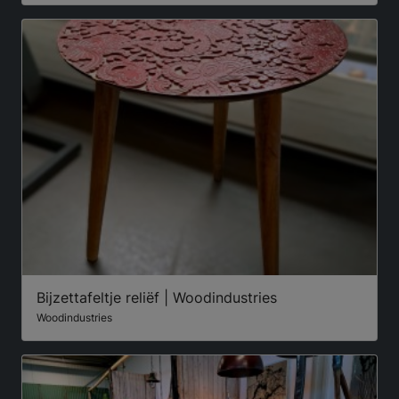
Bijzettafeltje reliëf | Woodindustries
Woodindustries