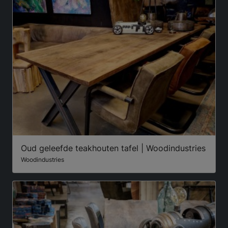
Oud geleefde teakhouten tafel | Woodindustries
Woodindustries