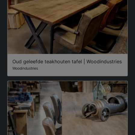
Oud geleefde teakhouten tafel | Woodindustries
Woodindustries