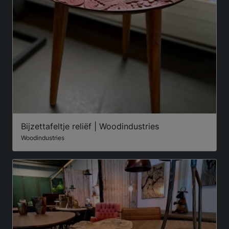
Bijzettafeltje reliëf | Woodindustries
Woodindustries