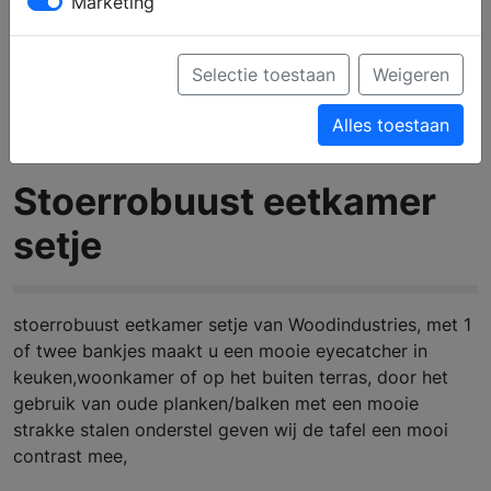
Marketing
Selectie toestaan
Weigeren
Alles toestaan
Stoerrobuust eetkamer
setje
stoerrobuust eetkamer setje van Woodindustries, met 1
of twee bankjes maakt u een mooie eyecatcher in
keuken,woonkamer of op het buiten terras, door het
gebruik van oude planken/balken met een mooie
strakke stalen onderstel geven wij de tafel een mooi
contrast mee,