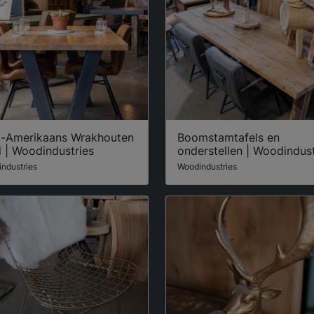
d-Amerikaans Wrakhouten
Boomstamtafels en
l | Woodindustries
onderstellen | Woodindust
ndustries
Woodindustries