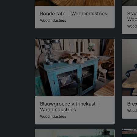
Ronde tafel | Woodindustries
Staa
Woo
Woodindustries
Woodi
Blauwgroene vitrinekast |
Brex
Woodindustries
Woodi
Woodindustries