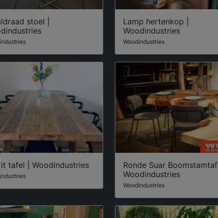
ldraad stoel |
Lamp hertenkop |
dindustries
Woodindustries
ndustries
Woodindustries
it tafel | Woodindustries
Ronde Suar Boomstamtafe
Woodindustries
ndustries
Woodindustries