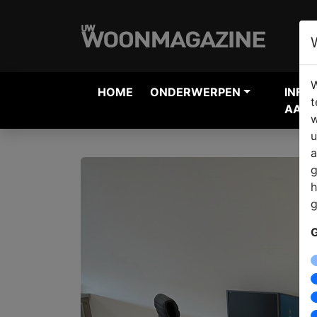
W
HOME
ONDERWERPEN
INFO
t
AANV
w
u
a
g
h
g
G