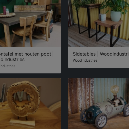
ntafel met houten poot|
Sidetables | Woodindustr
dindustries
Woodindustries
ndustries