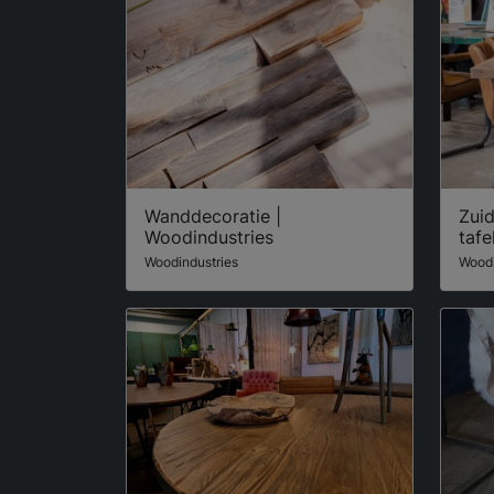
Wanddecoratie |
Zui
Woodindustries
tafe
Woodindustries
Woodi