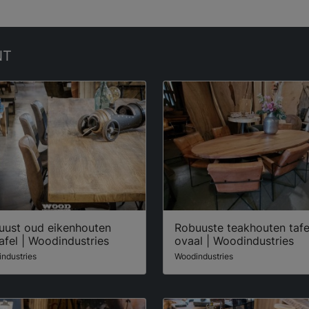
NT
uust oud eikenhouten
Robuuste teakhouten tafe
afel | Woodindustries
ovaal | Woodindustries
ndustries
Woodindustries