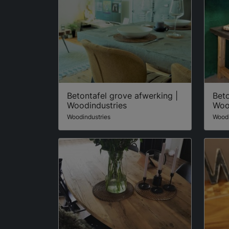
Betontafel grove afwerking |
Beto
Woodindustries
Woo
Woodindustries
Woodi