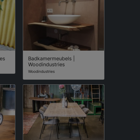
ies
Badkamermeubels |
Woodindustries
Woodindustries