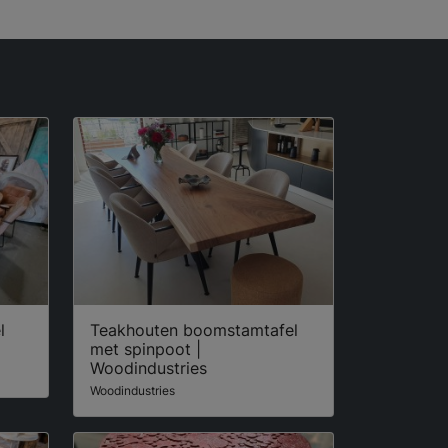
l
Teakhouten boomstamtafel
met spinpoot |
Woodindustries
Woodindustries