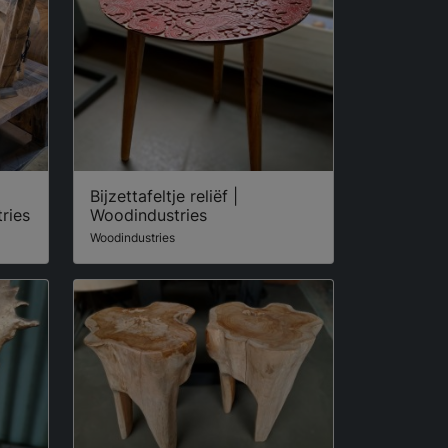
Bijzettafeltje reliëf |
ries
Woodindustries
Woodindustries