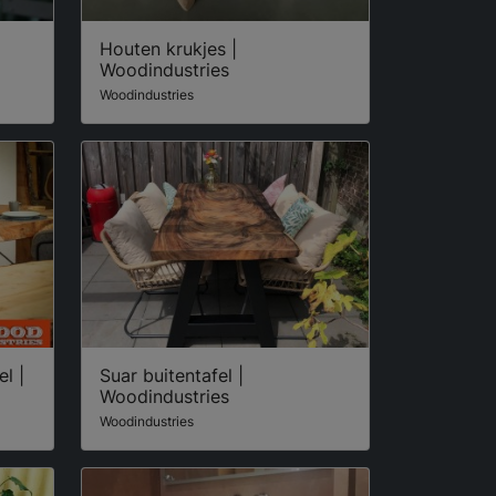
Houten krukjes |
Woodindustries
Woodindustries
l |
Suar buitentafel |
Woodindustries
Woodindustries