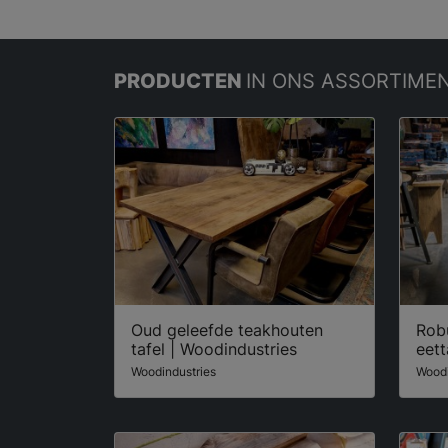
PRODUCTEN
IN ONS ASSORTIME
Oud geleefde teakhouten
Rob
tafel | Woodindustries
eett
Woodindustries
Woodi