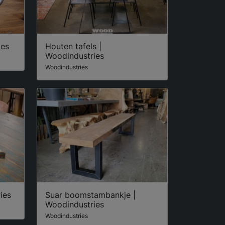
ies
Houten tafels |
Woodindustries
Woodindustries
ies
Suar boomstambankje |
Woodindustries
Woodindustries