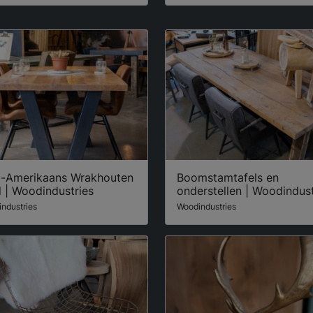
d-Amerikaans Wrakhouten
Boomstamtafels en
l | Woodindustries
onderstellen | Woodindust
ndustries
Woodindustries