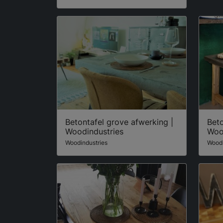
Betontafel grove afwerking |
Beto
Woodindustries
Woo
Woodindustries
Woodi