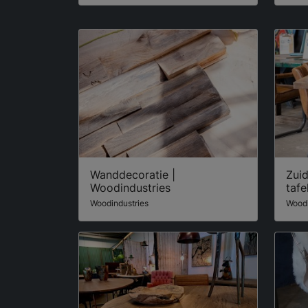
Wanddecoratie |
Zui
Woodindustries
tafe
Woodindustries
Woodi