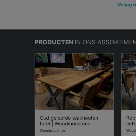
Vraag n
PRODUCTEN
IN ONS ASSORTIME
Oud geleefde teakhouten
Rob
tafel | Woodindustries
eett
Woodindustries
Woodi