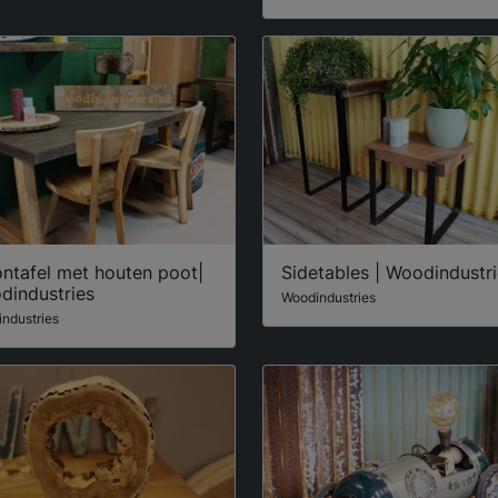
ntafel met houten poot|
Sidetables | Woodindustr
dindustries
Woodindustries
ndustries