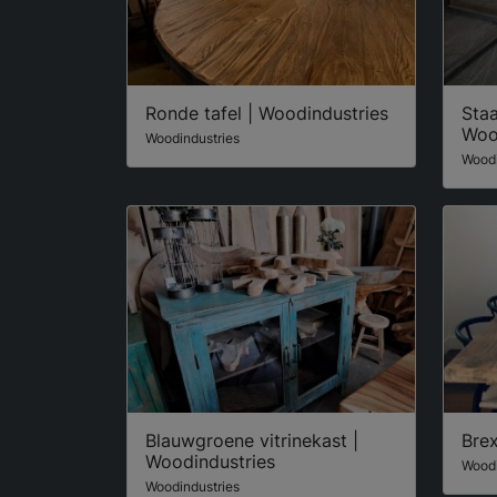
Ronde tafel | Woodindustries
Staa
Woo
Woodindustries
Woodi
Blauwgroene vitrinekast |
Brex
Woodindustries
Woodi
Woodindustries