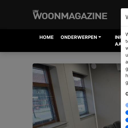
W
HOME
ONDERWERPEN
INFO
t
AANV
w
u
a
g
h
g
G