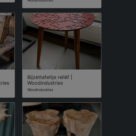
Woodindustries
Bijzettafeltje reliëf |
ries
Woodindustries
Woodindustries