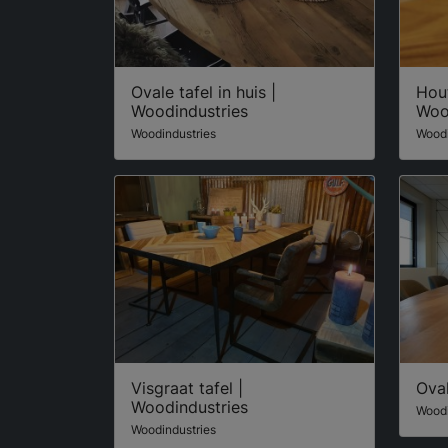
Ovale tafel in huis |
Hou
Woodindustries
Woo
Woodindustries
Woodi
Visgraat tafel |
Oval
Woodindustries
Woodi
Woodindustries