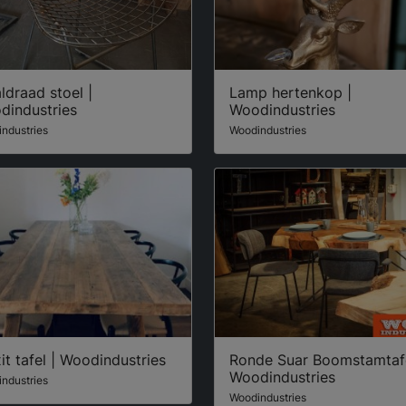
ldraad stoel |
Lamp hertenkop |
dindustries
Woodindustries
ndustries
Woodindustries
it tafel | Woodindustries
Ronde Suar Boomstamtafe
Woodindustries
ndustries
Woodindustries