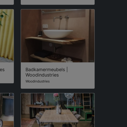
ies
Badkamermeubels |
Woodindustries
Woodindustries