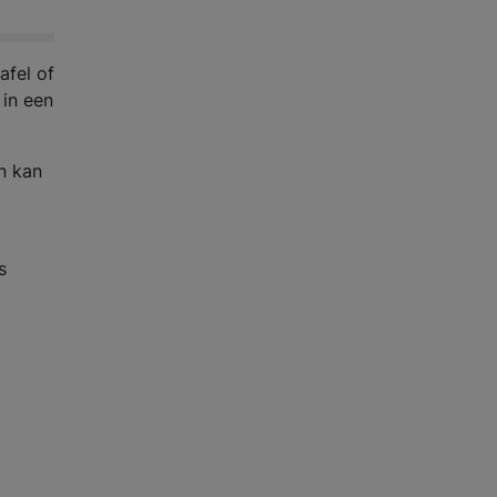
afel of
 in een
n kan
l
s