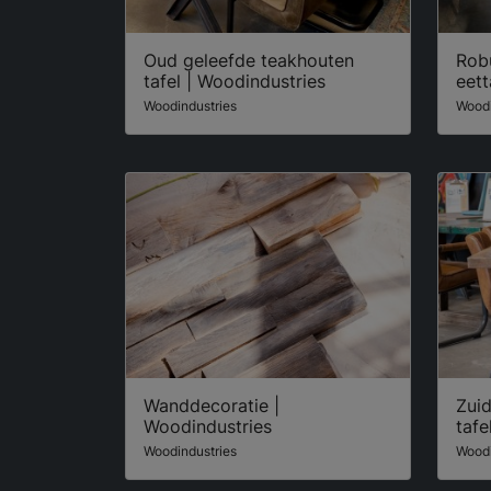
Oud geleefde teakhouten
Rob
tafel | Woodindustries
eett
Woodindustries
Woodi
Wanddecoratie |
Zui
Woodindustries
tafe
Woodindustries
Woodi