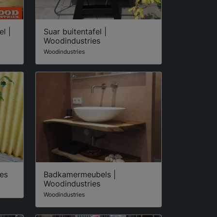
l |
Suar buitentafel |
Woodindustries
Woodindustries
ies
Badkamermeubels |
Woodindustries
Woodindustries