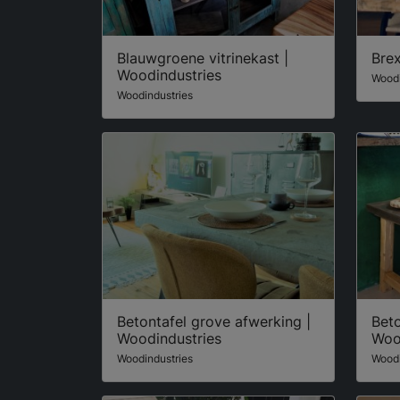
Blauwgroene vitrinekast |
Brex
Woodindustries
Woodi
Woodindustries
Betontafel grove afwerking |
Beto
Woodindustries
Woo
Woodindustries
Woodi