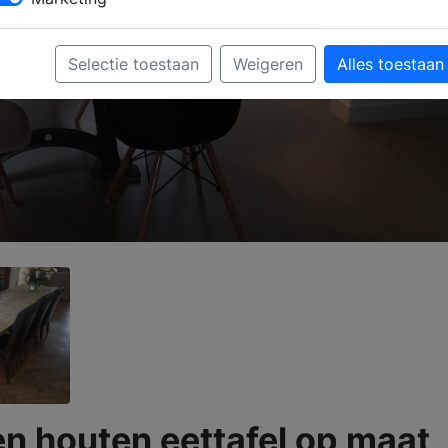
Selectie toestaan
Weigeren
Alles toestaan
n houten eettafel op maat