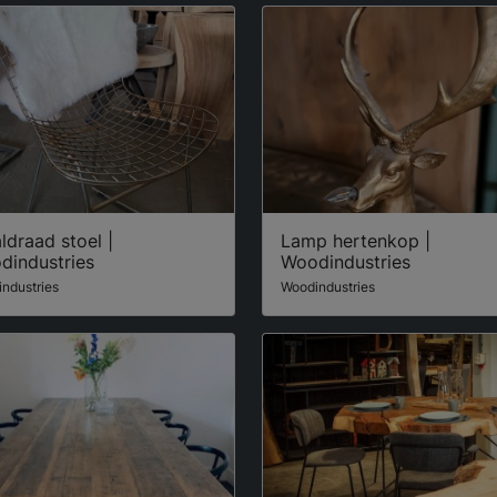
ldraad stoel |
Lamp hertenkop |
dindustries
Woodindustries
ndustries
Woodindustries