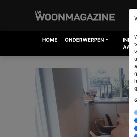
W
HOME
ONDERWERPEN
INFO
t
AANV
w
u
a
g
h
g
G