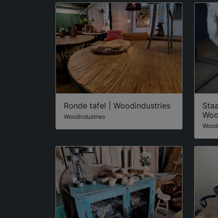
Ronde tafel | Woodindustries
Staa
Woo
Woodindustries
Woodi