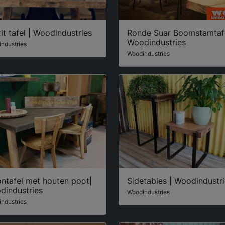
it tafel | Woodindustries
Ronde Suar Boomstamtafe
Woodindustries
ndustries
Woodindustries
ntafel met houten poot|
Sidetables | Woodindustr
dindustries
Woodindustries
ndustries