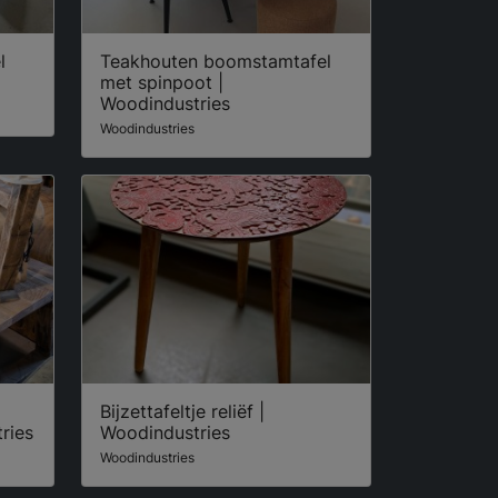
l
Teakhouten boomstamtafel
met spinpoot |
Woodindustries
Woodindustries
Bijzettafeltje reliëf |
ries
Woodindustries
Woodindustries