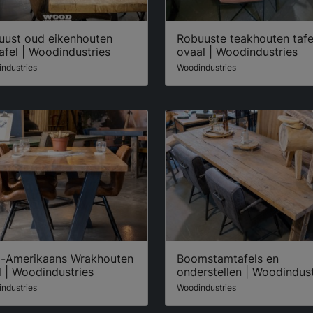
uust oud eikenhouten
Robuuste teakhouten tafe
afel | Woodindustries
ovaal | Woodindustries
ndustries
Woodindustries
d-Amerikaans Wrakhouten
Boomstamtafels en
l | Woodindustries
onderstellen | Woodindust
ndustries
Woodindustries