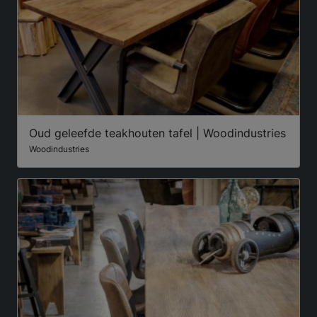
Oud geleefde teakhouten tafel | Woodindustries
Woodindustries