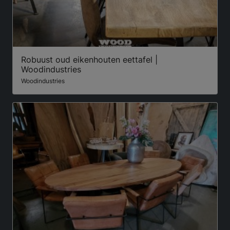
Robuust oud eikenhouten eettafel |
Woodindustries
Woodindustries