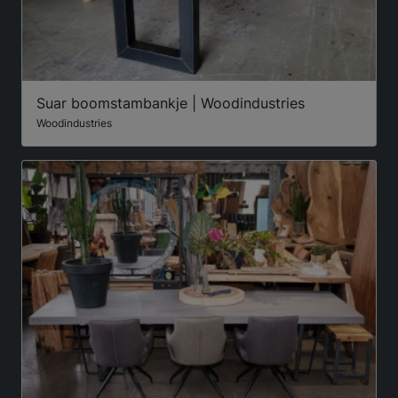
Suar boomstambankje | Woodindustries
Woodindustries