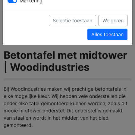
Marketing
Selectie toestaan
Weigeren
Alles toestaan
Betontafel met midtower
| Woodindustries
Bij Woodindustries maken wij prachtige betontafels in
elke mogelijke kleur. Wij hebben vele onderstellen die
onder elke tafel gemonteerd kunnen worden, zoals dit
mooie midtower onderstel. Dit onderstel is gemaakt
van staal en wordt in het midden van het blad
gemonteerd.