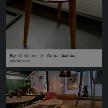
Bijzettafeltje reliëf | Woodindustries
Woodindustries